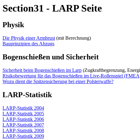
Section31 - LARP Seite
Physik
Die Physik einer Armbrust
(mit Berechnung)
Bauprinzipien des Abzugs
Bogenschießen und Sicherheit
Sicherheit beim Bogenschießen im Larp
(Zugkraftbegrenzung, Energi
Risikobewertung für das Bogenschießen im Live-Rollenspiel (FMEA
Wozu dient die Spitzensicherung bei einer Polsterwaffe?
LARP-Statistik
LARP-Statistik 2004
LARP-Statistik 2005
LARP-Statistik 2006
LARP-Statistik 2007
LARP-Statistik 2008
LARP-Statistik 2009